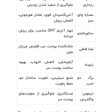
رزماری
جلوگیری از سفید شدن زودرس
عصاره چای
آنتی‌اکسیدان قوی، تعادل هورمونی،
سبز
کاهش ریزش
مهار آنزیم DHT، مناسب برای ریزش
سائوپالمتو
مردانه
خنک‌کننده پوست سر، افزایش جریان
نعنا فلفلی
خون
آرام‌بخش، کاهش التهاب، بهبود
بابونه
سلامت پوست سر
برگ دم
منبع سیلیس، تقویت ساختار مو،
اسب
حفظ رطوبت
تیموس
ضدباکتری، جلوگیری از عفونت‌های
ولگاریس
پوست سر