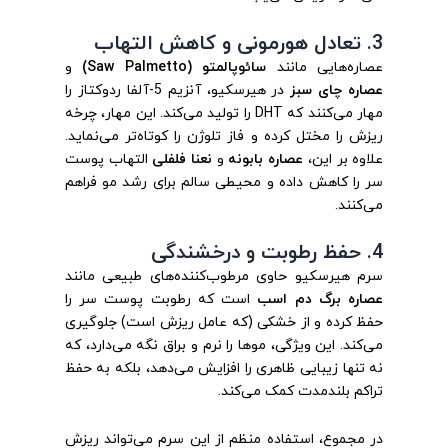
3. تعادل هورمونی و کاهش التهاب
عصاره‌هایی مانند
سائوپالمتو (Saw Palmetto)
و
عصاره چای سبز
در هیرسکیو، آنزیم 5-آلفا ردوکتاز را
مهار می‌کنند که DHT را تولید می‌کند. این مهار، چرخه
ریزش را مختل کرده و فاز تلوژن را کوتاه‌تر می‌نماید.
علاوه بر این،
عصاره بابونه
و
نعنا فلفلی
التهاب پوست
سر را کاهش داده و محیطی سالم برای رشد مو فراهم
می‌کنند.
4. حفظ رطوبت و درخشندگی
سرم هیرسکیو حاوی مرطوب‌کننده‌های طبیعی مانند
عصاره برگ دم اسب
است که رطوبت پوست سر را
حفظ کرده و از خشکی (که عامل ریزش است) جلوگیری
می‌کند. این ویژگی، موها را نرم و براق نگه می‌دارد، که
نه تنها زیبایی ظاهری را افزایش می‌دهد، بلکه به حفظ
تراکم بلندمدت کمک می‌کند.
در مجموع، استفاده منظم از این سرم می‌تواند ریزش