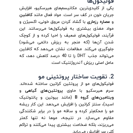
فولیکول‌ها
یکی از کلیدی‌ترین مکانیسم‌های هیرسکیو، افزایش
جریان خون در کف سر است. مواد فعال مانند
کافئین
و
عصاره رزماری
با گشاد کردن عروق خونی، اکسیژن و
مواد مغذی بیشتری به فولیکول‌ها می‌رسانند. این
فرآیند، فولیکول‌های ضعیف را احیا کرده و از کوچک
شدن آن‌ها (که منجر به ریزش دائمی می‌شود)
جلوگیری می‌کند. مطالعات نشان می‌دهد که کافئین
می‌تواند جذب DHT را تا 40 درصد کاهش دهد، که
عامل اصلی ریزش آندروژنتیک است.
2. تقویت ساختار پروتئینی مو
فولیکول‌های مو از پروتئین کراتین ساخته شده‌اند.
سرم هیرسکیو با حاوی
پروتئین‌های گیاهی
و
ویتامین‌های گروه B
(مانند بیوتین و پانتوتنیک
اسید)، سنتز کراتین را افزایش می‌دهد. این کار ریشه
مو را محکم‌تر کرده و ساقه مو را در برابر شکنندگی
مقاوم می‌سازد. در نتیجه، موها نه تنها کمتر
می‌ریزند، بلکه ضخامت بیشتری پیدا می‌کنند و تراکم
کلی سر افزایش می‌یابد.